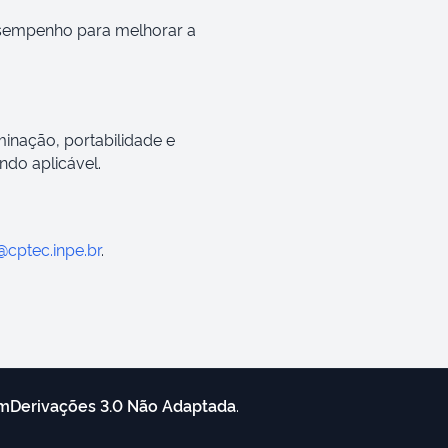
desempenho para melhorar a
minação, portabilidade e
do aplicável.
@cptec.inpe.br
.
mDerivações 3.0 Não Adaptada
.